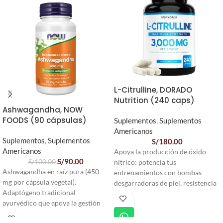
L-Citrulline, DORADO
Nutrition (240 caps)
Ashwagandha, NOW
FOODS (90 cápsulas)
Suplementos
,
Suplementos
Americanos
Suplementos
,
Suplementos
S/
180.00
Americanos
Apoya la producción de óxido
S/
90.00
S/
100.00
nítrico: potencia tus
Ashwagandha en raíz pura (450
entrenamientos con bombas
mg por cápsula vegetal).
desgarradoras de piel, resistencia
Adaptógeno tradicional
infinita y mayor fuerza. Nuestras
ayurvédico que apoya la gestión
cápsulas de L-citrulina están
del estrés cotidiano. 90 cápsulas
formuladas con ingredientes de