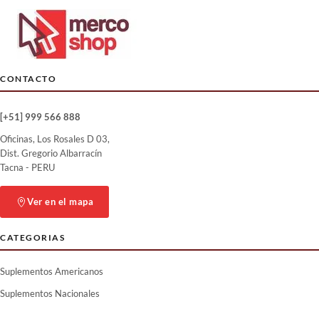
NOW Foods.
vanguardia que apoyan el óxido
nítrico y el flujo sanguíneo a los
músculos durante el
entrenamiento. Apoyar el flujo
sanguíneo permite una mayor
entrega de nutrientes y plenitud
CONTACTO
muscular. (240 cápsulas 60
porciones).
[+51] 999 566 888
ENTRENAMIENTO Y
RENDIMIENTO: El complejo L
Oficinas, Los Rosales D 03,
citrulina de Dorado llevará su
Dist. Gregorio Albarracín
ejercicio a un nuevo nivel. La
Tacna - PERU
fuerte combinación de L Citrulina
funciona sinérgicamente para
Ver en el mapa
apoyar la producción de óxido
nítrico, brindarle fuertes bombas
CATEGORIAS
musculares y resistencia, y
retrasar la fatiga en el gimnasio.
Suplementos Americanos
Suplementos Nacionales