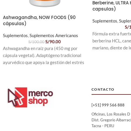
Berberine, ULTRA 
capsulas)
Ashwagandha, NOW FOODS (90
Suplementos
,
Suple
cápsulas)
S/
Fórmula extra fuerte
Suplementos
,
Suplementos Americanos
berberina HCL, cane
S/
90.00
S/
100.00
mariano, diente de 
Ashwagandha en raíz pura (450 mg por
cúrcuma, Schisandra
cápsula vegetal). Adaptógeno tradicional
jengibre, alcachofa,
ayurvédico que apoya la gestión del estrés
pimienta negra.
cotidiano. 90 cápsulas NOW Foods.
150 cápsulas - 150 
cápsula es equivalen
mg de polvo de hierb
CONTACTO
Bienestar óptimo: n
berberina apoya nat
[+51] 999 566 888
circulación, la funci
Oficinas, Los Rosales D
mejorando la digest
Dist. Gregorio Albarrac
controlar el peso.
Tacna - PERU