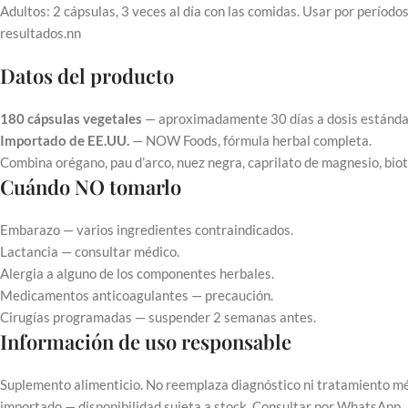
Adultos: 2 cápsulas, 3 veces al día con las comidas. Usar por períod
resultados.nn
Datos del producto
180 cápsulas vegetales
— aproximadamente 30 días a dosis estánda
Importado de EE.UU.
— NOW Foods, fórmula herbal completa.
Combina orégano, pau d’arco, nuez negra, caprilato de magnesio, biot
Cuándo NO tomarlo
Embarazo — varios ingredientes contraindicados.
Lactancia — consultar médico.
Alergia a alguno de los componentes herbales.
Medicamentos anticoagulantes — precaución.
Cirugías programadas — suspender 2 semanas antes.
Información de uso responsable
Suplemento alimenticio. No reemplaza diagnóstico ni tratamiento mé
importado — disponibilidad sujeta a stock. Consultar por WhatsApp.