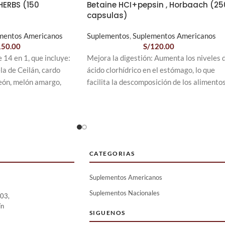
HERBS (150
Betaine HCI+pepsin , Horbaach (25
capsulas)
mentos Americanos
Suplementos
,
Suplementos Americanos
150.00
S/
120.00
 14 en 1, que incluye:
Mejora la digestión: Aumenta los niveles 
la de Ceilán, cardo
ácido clorhídrico en el estómago, lo que
león, melón amargo,
facilita la descomposición de los alimento
, bardana, fenogreco,
y la absorción de nutrientes esenciales.
 regaliz, musgo marino,
Absorción de nutrientes: Ayuda en la
absorción de nutrientes importantes com
días de suministro: cada
la vitamina B12, el calcio y el hierro.
te a un total de 12,200
Reducción de la homocisteína: Puede
a cruda.
ayudar a reducir los niveles de
CATEGORIAS
uestro suplemento de
homocisteína en la sangre, un aminoácido
Suplementos Americanos
uralmente la
relacionado con enfermedades
ón hepática y intestinal,
cardiovasculares.
Suplementos Nacionales
 03,
ión y ayudando a
Apoyo a la salud gastrointestinal: Puede
ín
SIGUENOS
prevenir problemas digestivos como la