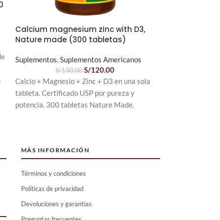
0
Monolaurin, D
capsulas)
Calcium magnesium zinc with D3,
Suplementos
,
Su
Nature made (300 tabletas)
de
Suplemento de M
Suplementos
,
Suplementos Americanos
origen vegetal. 
S/
120.00
S/
130.00
s
Wood está elabor
Calcio + Magnesio + Zinc + D3 en una sola
de coco de alta c
tableta. Certificado USP por pureza y
potencia. 300 tabletas Nature Made.
Cantidad: 210 cá
o
más de 100 días)
Certificaciones:
Gluten y Non-G
MÁS INFORMACIÓN
Fabricación: Pro
Términos y condiciones
bajo estrictos co
Políticas de privacidad
Nota: Contiene d
Devoluciones y garantías
Ver etiqueta para
Preguntas frecuentes