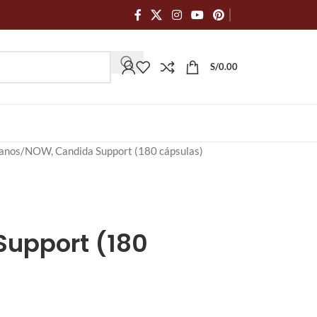
S/
0.00
anos
NOW, Candida Support (180 cápsulas)
upport (180