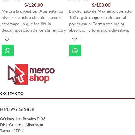
S/
120.00
S/
100.00
Mejora la digestión: Aumenta los
Bisglicinato de Magnesio quelado,
niveles de ácido clorhídrico en el
150 mg de magnesio elemental
estómago, lo que facilita la
por cápsula. Forma con mejor
descomposición de los alimentos y
absorción y tolerancia digestiva,
la absorción de nutrientes
ideal para descanso. 120 cápsulas
esenciales.
Horbäach.
Absorción de nutrientes: Ayuda en
la absorción de nutrientes
importantes como la vitamina
B12, el calcio y el hierro.
Reducción de la homocisteína:
Puede ayudar a reducir los niveles
de homocisteína en la sangre, un
CONTACTO
aminoácido relacionado con
enfermedades cardiovasculares.
Apoyo a la salud gastrointestinal:
[+51] 999 566 888
Puede prevenir problemas
Oficinas, Los Rosales D 03,
digestivos como la hinchazón, el
Dist. Gregorio Albarracín
gas y la indigestión.
Tacna - PERU