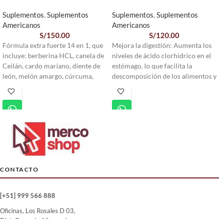
Suplementos
,
Suplementos
Suplementos
,
Suplementos
Americanos
Americanos
S/
150.00
S/
120.00
Fórmula extra fuerte 14 en 1, que
Mejora la digestión: Aumenta los
incluye: berberina HCL, canela de
niveles de ácido clorhídrico en el
Ceilán, cardo mariano, diente de
estómago, lo que facilita la
león, melón amargo, cúrcuma,
descomposición de los alimentos y
Schisandra, bardana, fenogreco,
la absorción de nutrientes
jengibre, alcachofa, regaliz, musgo
esenciales.
marino, pimienta negra.
Absorción de nutrientes: Ayuda en
150 cápsulas - 150 días de
la absorción de nutrientes
suministro: cada cápsula es
importantes como la vitamina
equivalente a un total de 12,200
B12, el calcio y el hierro.
mg de polvo de hierba cruda.
Reducción de la homocisteína:
Bienestar óptimo: nuestro
Puede ayudar a reducir los niveles
suplemento de berberina apoya
de homocisteína en la sangre, un
CONTACTO
naturalmente la circulación, la
aminoácido relacionado con
función hepática y intestinal,
enfermedades cardiovasculares.
[+51] 999 566 888
mejorando la digestión y
Apoyo a la salud gastrointestinal:
ayudando a controlar el peso.
Puede prevenir problemas
Oficinas, Los Rosales D 03,