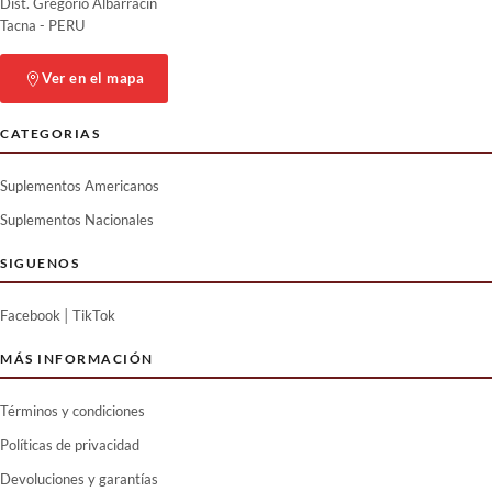
Elaborado por expertos: la
digestivos como la hinchazón, el
Dist. Gregorio Albarracín
fórmula ULTRA HERBS Berberine
gas y la indigestión.
Tacna - PERU
está respaldada por nuestro
compromiso con la pureza y la
Ver en el mapa
potencia.
CATEGORIAS
Suplementos Americanos
Suplementos Nacionales
SIGUENOS
|
Facebook
TikTok
MÁS INFORMACIÓN
Términos y condiciones
Políticas de privacidad
Devoluciones y garantías