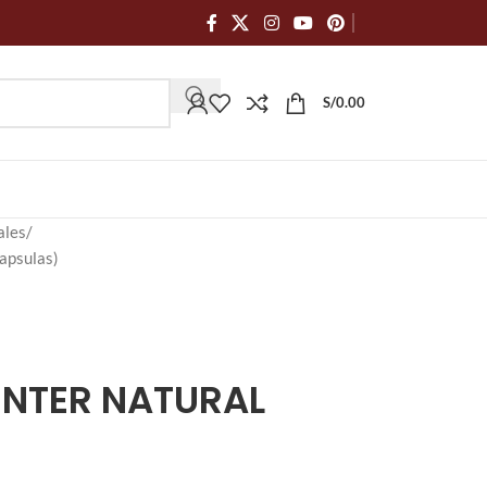
S/
0.00
ales
apsulas)
CENTER NATURAL