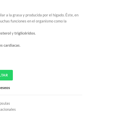
lar a la grasa y producida por el hígado. Éste, en
muchas funciones en el organismo como la
esterol
y
triglicéridos
.
es
cardiacas
.
LTAR
 deseos
psulas
acionales