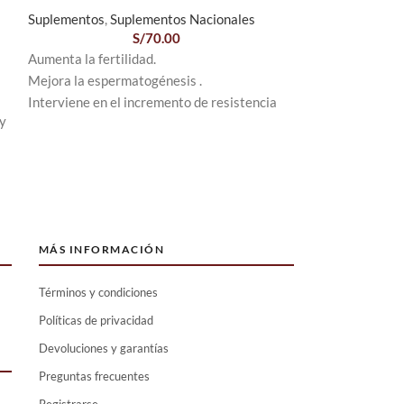
capsulas)
Suplementos
,
Suplementos Nacionales
S/
70.00
Suplementos
,
Su
Aumenta la fertilidad.
NATTOKINASE: E
Mejora la espermatogénesis .
deriva de la soja
Interviene en el incremento de resistencia
Soporte innovad
 y
física y mental.
nattoquinasa por
Rico en calcio, fosforo, yodo, hierro,
cápsulas de liber
es
vitamina B y vitamina C.
Elaborado por ex
 y
profesional está
l
compromiso con l
FABRICANTES D
y
MÁS INFORMACIÓN
en laboratorio, i
calidad superior
Términos y condiciones
Naturalmente libr
lactosa, sabor art
Políticas de privacidad
OMG.
Devoluciones y garantías
Preguntas frecuentes