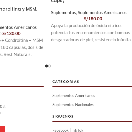
caps)
droitina y MSM,
Suplementos
,
Suplementos Americanos
S/
180.00
Apoya la producción de óxido nítrico:
mentos Americanos
potencia tus entrenamientos con bombas
S/
130.00
0
desgarradoras de piel, resistencia infinita
o + Condroitina + MSM
mayor fuerza. Nuestras cápsulas de L-
 180 cápsulas, dosis de
citrulina están formuladas con ingredient
as. Best Naturals,
de vanguardia que apoyan el óxido nítrico
el flujo sanguíneo a los músculos durante e
entrenamiento. Apoyar el flujo sanguíneo
permite una mayor entrega de nutrientes 
CATEGORIAS
plenitud muscular. (240 cápsulas 60
Suplementos Americanos
porciones).
ENTRENAMIENTO Y RENDIMIENTO: El
Suplementos Nacionales
 03,
complejo L citrulina de Dorado llevará su
ín
SIGUENOS
ejercicio a un nuevo nivel. La fuerte
combinación de L Citrulina funciona
|
Facebook
TikTok
sinérgicamente para apoyar la producción