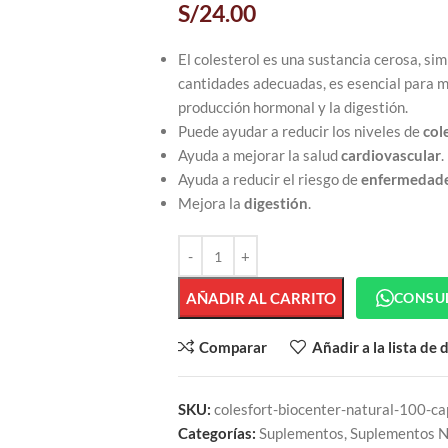
S/
24.00
El colesterol es una sustancia cerosa, simi
cantidades adecuadas, es esencial para 
producción hormonal y la digestión.
Puede ayudar a reducir los niveles de
col
Ayuda a mejorar la salud
cardiovascular
.
Ayuda a reducir el riesgo de
enfermedad
Mejora la
digestión
.
AÑADIR AL CARRITO
CONSU
Comparar
Añadir a la lista de
SKU:
colesfort-biocenter-natural-100-ca
Categorías:
Suplementos
,
Suplementos N