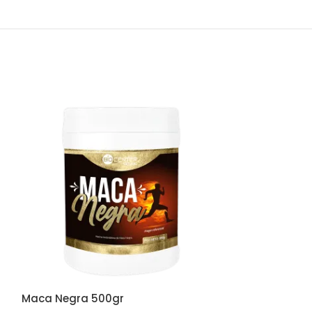
Maca Negra 500gr
Nattokinase, 