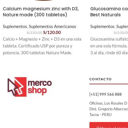
Calcium magnesium zinc with D3,
Glucosamina con
Nature made (300 tabletas)
Best Naturals
Suplementos
,
Suplementos Americanos
Suplementos
,
Suple
S/
120.00
S/
130.00
S/
140.0
Calcio + Magnesio + Zinc + D3 en una sola
Glucosamina sulfat
tableta. Certificado USP por pureza y
en una sola fórmula.
potencia. 300 tabletas Nature Made.
3 al día, rinde 60 dí
fabricado en EE.UU.
CONTACTO
[+51] 999 566 888
Oficinas, Los Rosales D
Dist. Gregorio Albarrac
Tacna - PERU